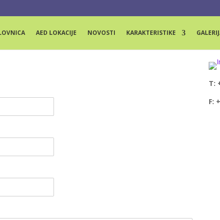
LOVNICA
AED LOKACIJE
NOVOSTI
KARAKTERISTIKE
GALERIJ
T: 
F: 