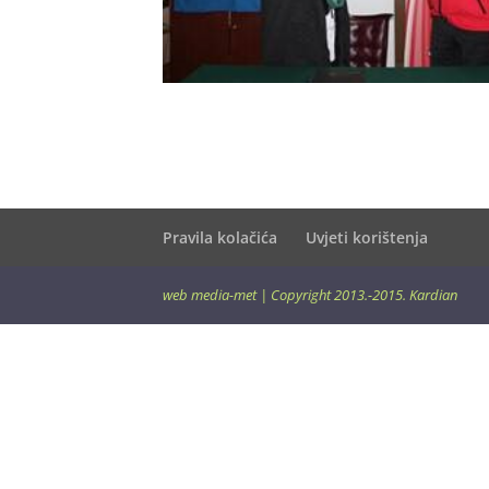
Pravila kolačića
Uvjeti korištenja
web
media-met
| Copyright 2013.-2015.
Kardian