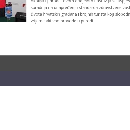
okoliša i prirode, ovom dodjelom nastavlja se uspje
suradnja na unapređenju standarda zdravstvene zašti
života hrvatskih građana i brojnih turista koji slobod
vrijeme aktivno provode u prirodi.