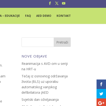
A – EDUKACIJE
FAQ
AED DEMO
KONTAKT
NOVE OBJAVE
Reanimacija s AVD-om u seriji
m.
na HRT-u
u
osam
Tečaj iz osnovnog održavanja
a
života (BLS) uz uporabu
automatskog vanjskog
defibrilatora (AED
Svjetski dan oživljavanja
te