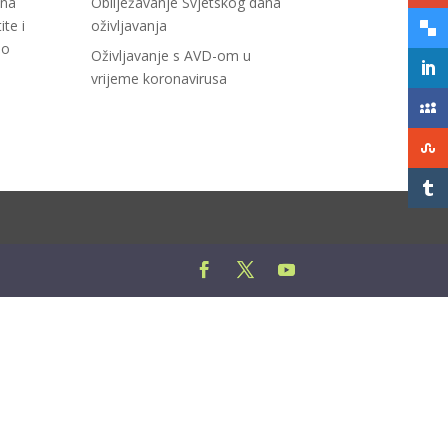
šna
Obilježavanje Svjetskog dana
te i
oživljavanja
no
Oživljavanje s AVD-om u
vrijeme koronavirusa