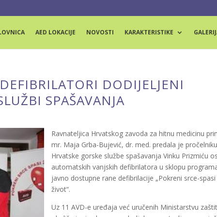
LOVNICA
AED LOKACIJE
NOVOSTI
KARAKTERISTIKE
GALERIJ
DEFIBRILATORI DODIJELJENI
SLUŽBI SPAŠAVANJA
Ravnateljica Hrvatskog zavoda za hitnu medicinu pri
mr. Maja Grba-Bujević, dr. med. predala je pročelnik
Hrvatske gorske službe spašavanja Vinku Prizmiću 
automatskih vanjskih defibrilatora u sklopu program
javno dostupne rane defibrilacije „Pokreni srce-spasi
život“.
Uz 11 AVD-e uređaja već uručenih Ministarstvu zašti