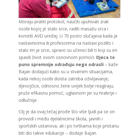
Moraju pratiti protokol, naučiti upuhivati zrak
osobi kojoj je stalo srce, raditi masažu srca i
koristiti AVD uređaj. U 70 posto slučajeva kada je
nastavnicima ili profesorima na nastavi pozlilo i
stalo im je srce, upravo su učenici bili ti koji su im
spasili život ovom osnovnom pomoći.
Djeca to
puno spremnije odrađuju nego odrasli
– kaže
Bajan dodajući kako su u stvarnim situacijama,
kada nekoj osobi doista zatreba oživljavanje,
djevojčice, odnosno žene uvijek bolje reagiraju,
pruže efikasnu pomoć, uglavnom jer su hrabrije i
odlučnije.
Cilj je da ovaj tečaj prođe što više ljudi pa se on
provodi i među djelatnicima škola, javnih i
sportskih ustanova, ali i po tvrtkama koje pristanu
biti dio takve edukacije – dodaje Bajan.