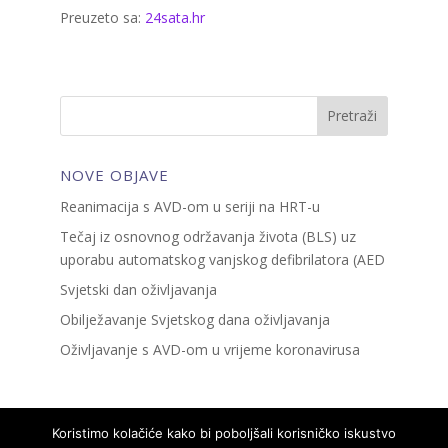
Preuzeto sa:
24sata.hr
NOVE OBJAVE
Reanimacija s AVD-om u seriji na HRT-u
Tečaj iz osnovnog održavanja života (BLS) uz
uporabu automatskog vanjskog defibrilatora (AED
Svjetski dan oživljavanja
Obilježavanje Svjetskog dana oživljavanja
Oživljavanje s AVD-om u vrijeme koronavirusa
Koristimo kolačiće kako bi poboljšali korisničko iskustvo
Pravila kolačića
Uvjeti korištenja